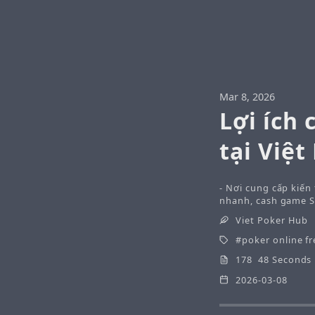
Mar 8, 2026
Lợi ích 
tại Việ
- Nơi cung cấp kiến 
nhanh, cash game S
Viet Poker Hub
poker online fr
178 48 Seconds
2026-03-08