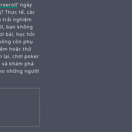
freeroll
’ ngày
g? Thực tế, các
à trải nghiệm
ll, bạn không
i bài, học hỏi
 không còn phụ
iệm hoặc thử
m lại, chơi poker
ng và khám phá
 cho những người