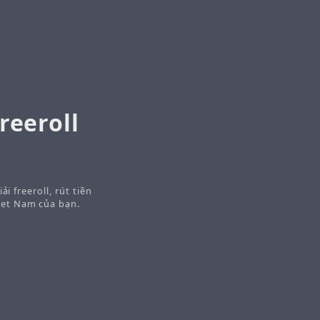
reeroll
i freeroll, rút tiền
iet Nam của bạn.