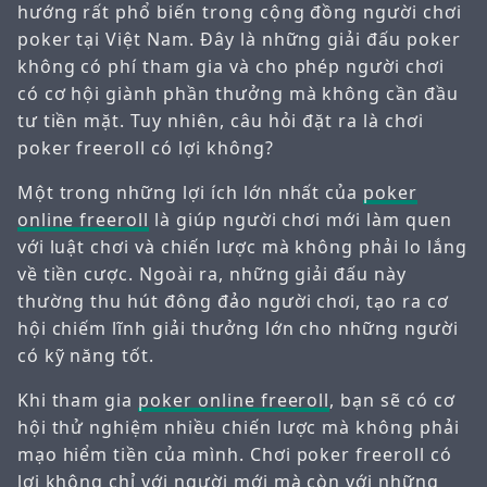
hướng rất phổ biến trong cộng đồng người chơi
poker tại Việt Nam. Đây là những giải đấu poker
không có phí tham gia và cho phép người chơi
có cơ hội giành phần thưởng mà không cần đầu
tư tiền mặt. Tuy nhiên, câu hỏi đặt ra là chơi
poker freeroll có lợi không?
Một trong những lợi ích lớn nhất của
poker
online freeroll
là giúp người chơi mới làm quen
với luật chơi và chiến lược mà không phải lo lắng
về tiền cược. Ngoài ra, những giải đấu này
thường thu hút đông đảo người chơi, tạo ra cơ
hội chiếm lĩnh giải thưởng lớn cho những người
có kỹ năng tốt.
Khi tham gia
poker online freeroll
, bạn sẽ có cơ
hội thử nghiệm nhiều chiến lược mà không phải
mạo hiểm tiền của mình. Chơi poker freeroll có
lợi không chỉ với người mới mà còn với những