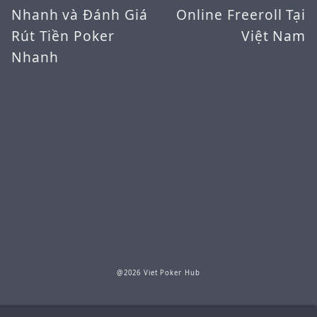
Nhanh và Đánh Giá
Online Freeroll Tại
Rút Tiền Poker
Việt Nam
Nhanh
@2026 Viet Poker Hub