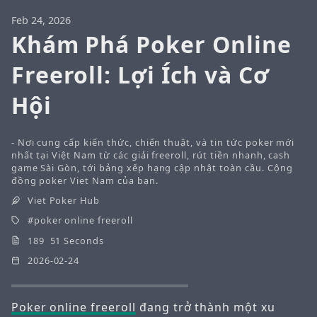
Feb 24, 2026
Khám Phá Poker Online
Freeroll: Lợi Ích và Cơ
Hội
- Nơi cung cấp kiến thức, chiến thuật, và tin tức poker mới
nhất tại Việt Nam từ các giải freeroll, rút tiền nhanh, cash
game Sài Gòn, tới bảng xếp hạng cập nhật toàn cầu. Cộng
đồng poker Viet Nam của bạn.
Viet Poker Hub
poker online freeroll
189 51 Seconds
2026-02-24
Poker online freeroll
đang trở thành một xu