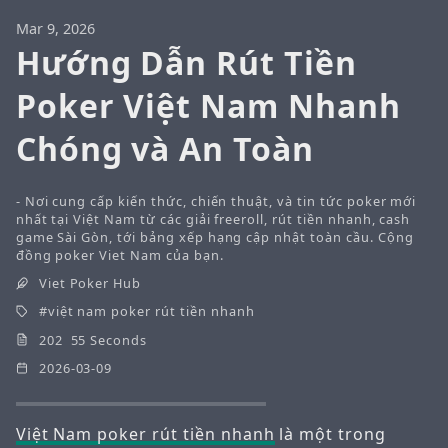
Mar 9, 2026
Hướng Dẫn Rút Tiền
Poker Việt Nam Nhanh
Chóng và An Toàn
- Nơi cung cấp kiến thức, chiến thuật, và tin tức poker mới
nhất tại Việt Nam từ các giải freeroll, rút tiền nhanh, cash
game Sài Gòn, tới bảng xếp hạng cập nhật toàn cầu. Cộng
đồng poker Viet Nam của bạn.
Viet Poker Hub
việt nam poker rút tiền nhanh
202 55 Seconds
2026-03-09
Việt Nam poker rút tiền nhanh
là một trong