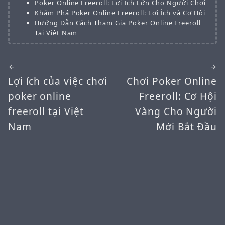
Poker Online Freeroll: Lợi Ích Lớn Cho Người Chơi
Khám Phá Poker Online Freeroll: Lợi Ích và Cơ Hội
Hướng Dẫn Cách Tham Gia Poker Online Freeroll
Tại Việt Nam
Lợi ích của việc chơi
Chơi Poker Online
poker online
Freeroll: Cơ Hội
freeroll tại Việt
Vàng Cho Người
Nam
Mới Bắt Đầu