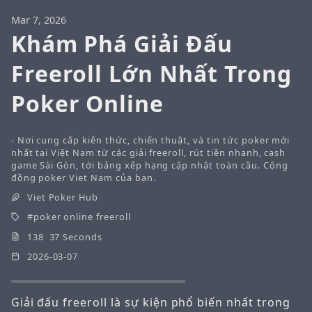
Mar 7, 2026
Khám Phá Giải Đấu
Freeroll Lớn Nhất Trong
Poker Online
- Nơi cung cấp kiến thức, chiến thuật, và tin tức poker mới
nhất tại Việt Nam từ các giải freeroll, rút tiền nhanh, cash
game Sài Gòn, tới bảng xếp hạng cập nhật toàn cầu. Cộng
đồng poker Viet Nam của bạn.
Viet Poker Hub
poker online freeroll
138 37 Seconds
2026-03-07
Giải đấu freeroll là sự kiện phổ biến nhất trong