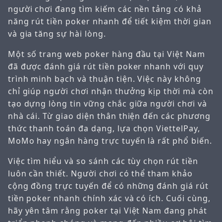
người chơi đang tìm kiếm các nền tảng có khả
năng rút tiền poker nhanh để tiết kiệm thời gian
và gia tăng sự hài lòng.
Một số trang web poker hàng đầu tại Việt Nam
đã được đánh giá rút tiền poker nhanh với quy
trình minh bạch và thuận tiện. Việc này không
chỉ giúp người chơi nhận thưởng kịp thời mà còn
tạo dựng lòng tin vững chắc giữa người chơi và
nhà cái. Từ giao diện thân thiện đến các phương
thức thanh toán đa dạng, lựa chọn ViettelPay,
MoMo hay ngân hàng trực tuyến là rất phổ biến.
Việc tìm hiểu và so sánh các tùy chọn rút tiền
luôn cần thiết. Người chơi có thể tham khảo
cộng đồng trực tuyến để có những đánh giá rút
tiền poker nhanh chính xác và có ích. Cuối cùng,
hãy yên tâm rằng poker tại Việt Nam đang phát