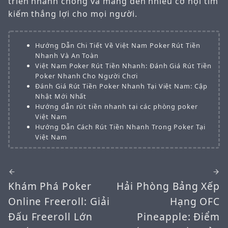
triển nhanh chóng và mang đến nhiều cơ hội tìm
kiếm thắng lợi cho mọi người.
Hướng Dẫn Chi Tiết Về Việt Nam Poker Rút Tiền
Nhanh Và An Toàn
Việt Nam Poker Rút Tiền Nhanh: Đánh Giá Rút Tiền
Poker Nhanh Cho Người Chơi
Đánh Giá Rút Tiền Poker Nhanh Tại Việt Nam: Cập
Nhật Mới Nhất
Hướng dẫn rút tiền nhanh tại các phòng poker
Việt Nam
Hướng Dẫn Cách Rút Tiền Nhanh Trong Poker Tại
Việt Nam
Khám Phá Poker
Hải Phòng Bảng Xếp
Online Freeroll: Giải
Hạng OFC
Đấu Freeroll Lớn
Pineapple: Điểm