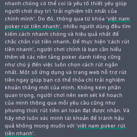
nhanh chóng có thể coi là yếu tố thiết yếu giúp
người chơi duy trì ‘trải nghiệm tốt nhất của
chính mình’. Do đó, thông qua từ khóa ‘
việt nam
poker rút tiền nhanh
’, nhiều người dùng đều tìm
kiếm cách nhanh chóng và hiệu quả nhất để
chắc chắn rút tiền nhanh. Để thực hiện ‘cách rút
tiền nhanh’, người chơi chính là bạn cần hiểu
thêm về các nền tảng poker danh tiếng cũng
như chú ý đến việc luôn chọn cách rút ngắn
nhất. Một số ứng dụng và trang web hỗ trợ rút
tiền ngay giúp bạn có thể thỏa chí trải nghiệm
khoản thắng mới của mình. Không kém phần
quan trọng, người chơi nên xem xét kế hoạch
của mình thông qua mỗi yêu cầu cũng như
phương thức rút tiền an toàn đạt được nhận. Và
hãy nhớ luôn xác minh tài khoản để tránh hậu
quả không mong muốn với ‘
việt nam poker rút
tiền nhanh
’.