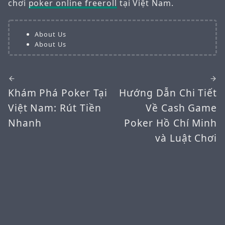
chơi
poker online freeroll
tại Việt Nam.
About Us
About Us
Khám Phá Poker Tại
Hướng Dẫn Chi Tiết
Việt Nam: Rút Tiền
Về Cash Game
Nhanh
Poker Hồ Chí Minh
và Luật Chơi