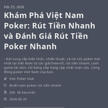
Feb 25, 2026
Khám Phá Việt Nam
Poker: Rút Tiền Nhanh
và Đánh Giá Rút Tiền
Poker Nhanh
- Nơi cung cấp kiến thức, chiến thuật, và tin tức poker mới
nhất tại Việt Nam từ các giải freeroll, rút tiền nhanh, cash
game Sài Gòn, tới bảng xếp hạng cập nhật toàn cầu. Cộng
đồng poker Viet Nam của bạn.
Viet Poker Hub
việt nam poker rút tiền nhanh
206 56 Seconds
2026-02-25