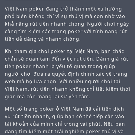
Việt Nam poker đang trở thành một xu hướng
phổ biến không chỉ vì sự thú vị mà còn nhờ vào
khả năng rút tiền nhanh chóng. Người chơi ngày
càng tìm kiếm các trang poker với tính năng rút
tiền dễ dàng và nhanh chóng.
Khi tham gia chơi poker tại Việt Nam, bạn chắc
chắn sẽ quan tâm đến việc rút tiền. Đánh giá rút
tiền poker nhanh là yếu tố quan trọng giúp
người chơi đưa ra quyết định chính xác về trang
web mà họ lựa chọn. Với nhiều người chơi tại
Việt Nam, rút tiền nhanh không chỉ tiết kiệm thời
gian mà còn mang lại sự yên tâm.
Một số trang poker ở Việt Nam đã cải tiến dịch
vụ rút tiền nhanh, giúp bạn có thể tiếp cận vào
tài khoản của mình chỉ trong vài phút. Nếu bạn
đang tìm kiếm một trải nghiệm poker thú vị và