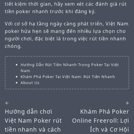
tiết kiệm thời gian, hãy xem xét các đánh giá rút
tiền poker nhanh trước khi đăng ký.
Với cơ sở hạ tầng ngày càng phát triển, Việt Nam
poker hứa hẹn sẽ mang đến nhiều lựa chọn cho
người chơi, đặc biệt là trong việc rút tiền nhanh
chóng.
Hướng Dẫn Rút Tiền Nhanh Trong Poker Tại Việt
Nam
Khám Phá Poker Tại Việt Nam: Rút Tiền Nhanh
About Us
Hướng dẫn chơi
Khám Phá Poker
Việt Nam Poker rút
Online Freeroll: Lợi
tiền nhanh và cách
Ích và Cơ Hội