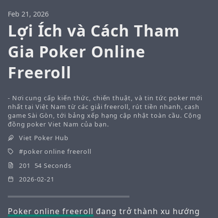
Feb 21, 2026
Lợi Ích và Cách Tham
Gia Poker Online
Freeroll
- Nơi cung cấp kiến thức, chiến thuật, và tin tức poker mới
nhất tại Việt Nam từ các giải freeroll, rút tiền nhanh, cash
game Sài Gòn, tới bảng xếp hạng cập nhật toàn cầu. Cộng
đồng poker Viet Nam của bạn.
Viet Poker Hub
poker online freeroll
201 54 Seconds
2026-02-21
Poker online freeroll
đang trở thành xu hướng