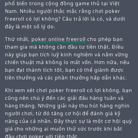
phổ biến trong cộng đồng game thủ tại Việt
Nam. Nhiều người thắc mắc rằng chơi poker
freeroll có lợi không? Câu trả lời là có, và dưới
đây là một số lý do.
Thứ nhất,
poker online freeroll
cho phép bạn
tham gia mà không cần đầu tư tiền thật. Điều
này giúp bạn tích luỹ kinh nghiệm và nắm vững
chiến thuật mà không lo mất vốn. Hơn nữa, nếu
bạn đạt thành tích tốt, bạn có thể giành được
tiền thưởng và các phần thưởng hấp dẫn khác.
Khi xem xét chơi poker freeroll có lợi không, bạn
cũng nên chú ý đến các giải đấu hàng tuần và
hàng tháng. Những giải này thu hút hàng nghìn
người chơi, từ đó tăng cơ hội để đánh giá kỹ
năng của cá nhân. Đây thực sự là một cơ hội quý
giá cho những ai muốn thử sức trước khi bắt
đầu chơi poker với tiền thật.