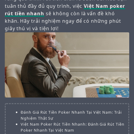
tuân thủ đầy đủ quy trình, việc
Việt Nam poker
rút tiền nhanh
sẽ không còn là vấn đề khó
khăn. Hãy trải nghiệm ngay để có những phút
giây thú vị và tiện lợi!
Đánh Giá Rút Tiền Poker Nhanh Tại Việt Nam: Trải
Nghiệm Thật Sự
Việt Nam Poker Rút Tiền Nhanh: Đánh Giá Rút Tiền
Poker Nhanh Tại Việt Nam