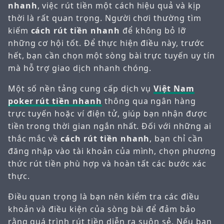
nhanh
, việc rút tiền một cách hiệu quả và kịp
thời là rất quan trọng. Người chơi thường tìm
kiếm
cách rút tiền nhanh
để không bỏ lỡ
những cơ hội tốt. Để thực hiện điều này, trước
hết, bạn cần chọn một sòng bài trực tuyến uy tín
mà hỗ trợ giao dịch nhanh chóng.
Một số nền tảng cung cấp dịch vụ
Việt Nam
poker rút tiền nhanh
thông qua ngân hàng
trực tuyến hoặc ví điện tử, giúp bạn nhận được
tiền trong thời gian ngắn nhất. Đối với những ai
thắc mắc về
cách rút tiền nhanh
, bạn chỉ cần
đăng nhập vào tài khoản của mình, chọn phương
thức rút tiền phù hợp và hoàn tất các bước xác
thực.
Điều quan trọng là bạn nên kiểm tra các điều
khoản và điều kiện của sòng bài để đảm bảo
rằng quá trình rút tiền diễn ra suôn sẻ. Nếu bạn