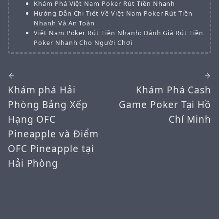
Khám Phá Việt Nam Poker Rút Tiền Nhanh
Hướng Dẫn Chi Tiết Về Việt Nam Poker Rút Tiền
Nhanh Và An Toàn
Việt Nam Poker Rút Tiền Nhanh: Đánh Giá Rút Tiền
Poker Nhanh Cho Người Chơi
Khám phá Hải
Khám Phá Cash
Phòng Bảng Xếp
Game Poker Tại Hồ
Hạng OFC
Chí Minh
Pineapple và Điểm
OFC Pineapple tại
Hải Phòng