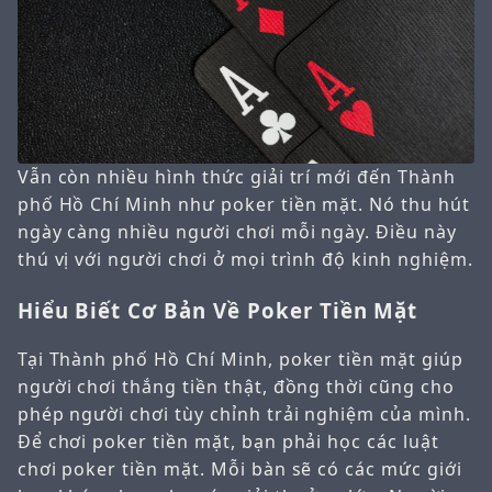
Vẫn còn nhiều hình thức giải trí mới đến Thành
phố Hồ Chí Minh như poker tiền mặt. Nó thu hút
ngày càng nhiều người chơi mỗi ngày. Điều này
thú vị với người chơi ở mọi trình độ kinh nghiệm.
Hiểu Biết Cơ Bản Về Poker Tiền Mặt
Tại Thành phố Hồ Chí Minh, poker tiền mặt giúp
người chơi thắng tiền thật, đồng thời cũng cho
phép người chơi tùy chỉnh trải nghiệm của mình.
Để chơi poker tiền mặt, bạn phải học các luật
chơi poker tiền mặt. Mỗi bàn sẽ có các mức giới