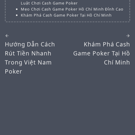
Luật Chơi Cash Game Poker
Mẹo Chơi Cash Game Poker Hồ Chí Minh Đỉnh Cao
Khám Phá Cash Game Poker Tại Hồ Chí Minh
Hướng Dẫn Cách
Khám Phá Cash
Rút Tiền Nhanh
Game Poker Tại Hồ
Trong Việt Nam
Chí Minh
Poker