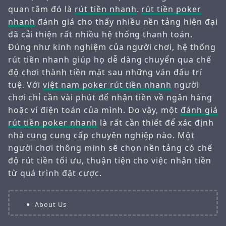
quan tâm đó là
rút tiền nhanh
.
rút tiền poker
nhanh
đánh giá cho thấy nhiều nền tảng hiện đại
đã cải thiện rất nhiều hệ thống thanh toán.
Đúng như kinh nghiệm của người chơi, hệ thống
rút tiền nhanh giúp họ dễ dàng chuyển qua chế
độ chơi thành tiền mặt sau những ván đấu trí
tuệ. Với
việt nam poker rút tiền nhanh
người
chơi chỉ cần vài phút để nhận tiền về ngân hàng
hoặc ví điện toán của mình. Do vậy, một
đánh giá
rút tiền poker nhanh
là rất cần thiết để xác định
nhà cung cung cấp chuyên nghiệp nào. Một
người chơi thông minh sẽ chọn nền tảng có chế
độ rút tiền tối ưu, thuận tiện cho việc nhận tiền
từ quá trình đặt cược.
About Us