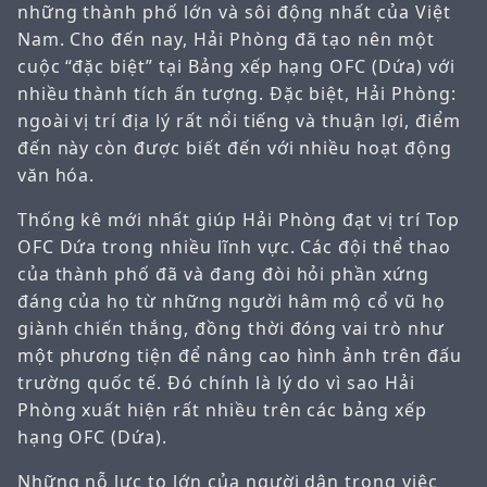
những thành phố lớn và sôi động nhất của Việt
Nam. Cho đến nay, Hải Phòng đã tạo nên một
cuộc “đặc biệt” tại Bảng xếp hạng OFC (Dứa) với
nhiều thành tích ấn tượng. Đặc biệt, Hải Phòng:
ngoài vị trí địa lý rất nổi tiếng và thuận lợi, điểm
đến này còn được biết đến với nhiều hoạt động
văn hóa.
Thống kê mới nhất giúp Hải Phòng đạt vị trí Top
OFC Dứa trong nhiều lĩnh vực. Các đội thể thao
của thành phố đã và đang đòi hỏi phần xứng
đáng của họ từ những người hâm mộ cổ vũ họ
giành chiến thắng, đồng thời đóng vai trò như
một phương tiện để nâng cao hình ảnh trên đấu
trường quốc tế. Đó chính là lý do vì sao Hải
Phòng xuất hiện rất nhiều trên các bảng xếp
hạng OFC (Dứa).
Những nỗ lực to lớn của người dân trong việc