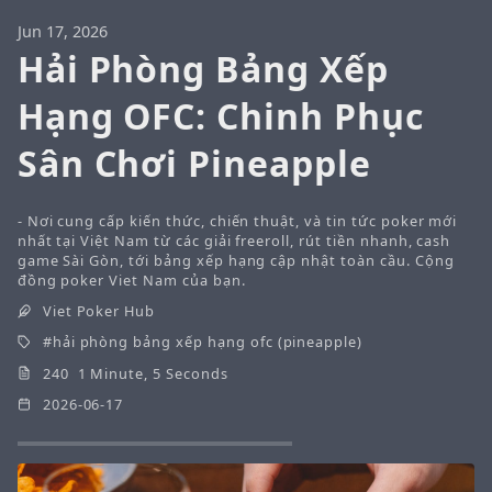
Jun 17, 2026
Hải Phòng Bảng Xếp
Hạng OFC: Chinh Phục
Sân Chơi Pineapple
- Nơi cung cấp kiến thức, chiến thuật, và tin tức poker mới
nhất tại Việt Nam từ các giải freeroll, rút tiền nhanh, cash
game Sài Gòn, tới bảng xếp hạng cập nhật toàn cầu. Cộng
đồng poker Viet Nam của bạn.
Viet Poker Hub
hải phòng bảng xếp hạng ofc (pineapple)
240 1 Minute, 5 Seconds
2026-06-17