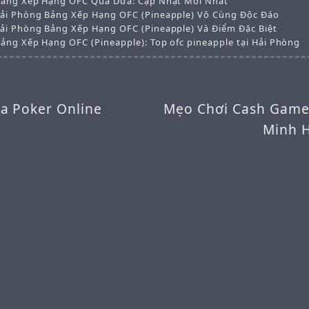
Bảng Xếp Hạng OFC Quả Dứa: Cập Nhật Mới Nhất
ải Phòng Bảng Xếp Hạng OFC (Pineapple) Vô Cùng Độc Đáo
i Phòng Bảng Xếp Hạng OFC (Pineapple) Và Điểm Đặc Biệt
ảng Xếp Hạng OFC (Pineapple): Top ofc pineapple tại Hải Phòng
a Poker Online
Mẹo Chơi Cash Game
Minh 