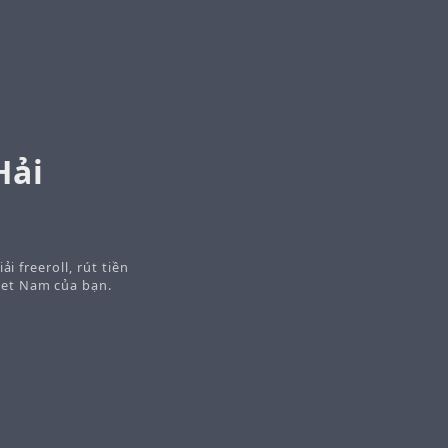
Hải
i freeroll, rút tiền
iet Nam của bạn.