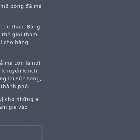
m mộ bóng đá mà
 thể thao. Bảng
 thế giới tham
ui cho hàng
ả mà còn là nơi
, khuyến khích
ng lại sức sống,
 thành phố.
vị cho những ai
ham gia vào