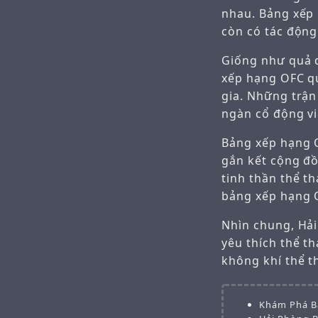
nhau. Bảng xếp
còn có tác động
Giống như quả d
xếp hạng OFC qu
gia. Những trận
ngàn cổ động vi
Bảng xếp hạng O
gắn kết cộng đồ
tinh thần thể t
bảng xếp hạng 
Nhìn chung, Hải
yêu thích thể t
không khí thể t
Khám Phá B