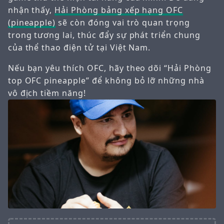
nhận thấy,
Hải Phòng bảng xếp hạng OFC
(pineapple)
sẽ còn đóng vai trò quan trọng
trong tương lai, thúc đẩy sự phát triển chung
của thể thao điện tử tại Việt Nam.
Nếu bạn yêu thích OFC, hãy theo dõi “Hải Phòng
top OFC pineapple” để không bỏ lỡ những nhà
vô địch tiềm năng!