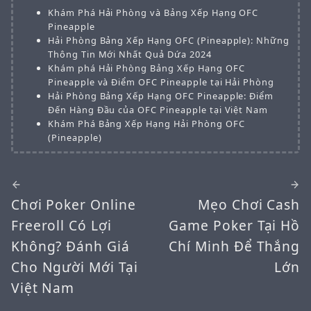
Khám Phá Hải Phòng và Bảng Xếp Hạng OFC
Pineapple
Hải Phòng Bảng Xếp Hạng OFC (Pineapple): Những
Thông Tin Mới Nhất Quả Dứa 2024
Khám phá Hải Phòng Bảng Xếp Hạng OFC
Pineapple và Điểm OFC Pineapple tại Hải Phòng
Hải Phòng Bảng Xếp Hạng OFC Pineapple: Điểm
Đến Hàng Đầu của OFC Pineapple tại Việt Nam
Khám Phá Bảng Xếp Hạng Hải Phòng OFC
(Pineapple)
Chơi Poker Online
Mẹo Chơi Cash
Freeroll Có Lợi
Game Poker Tại Hồ
Không? Đánh Giá
Chí Minh Để Thắng
Cho Người Mới Tại
Lớn
Việt Nam