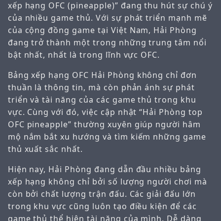
xếp hạng OFC (pineapple)” đang thu hút sự chú ý
của nhiều game thủ. Với sự phát triển mạnh mẽ
của cộng đồng game tại Việt Nam, Hải Phòng
đang trở thành một trong những trung tâm nổi
bật nhất, nhất là trong lĩnh vực OFC.
Bảng xếp hạng OFC Hải Phòng không chỉ đơn
thuần là thông tin, mà còn phản ánh sự phát
triển và tài năng của các game thủ trong khu
vực. Cùng với đó, việc cập nhật “Hải Phòng top
OFC pineapple” thường xuyên giúp người hâm
mộ nắm bắt xu hướng và tìm kiếm những game
thủ xuất sắc nhất.
Hiện nay, Hải Phòng đang dẫn đầu nhiều bảng
xếp hạng không chỉ bởi số lượng người chơi mà
còn bởi chất lượng trận đấu. Các giải đấu lớn
trong khu vực cũng luôn tạo điều kiện để các
game thủ thể hiện tài năng của mình. Dễ dàng