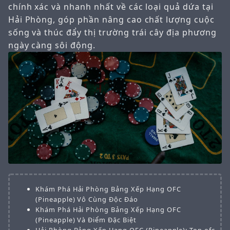
chính xác và nhanh nhất về các loại quả dứa tại
Hải Phòng, góp phần nâng cao chất lượng cuộc
sống và thúc đẩy thị trường trái cây địa phương
ngày càng sôi động.
Khám Phá Hải Phòng Bảng Xếp Hạng OFC
(Pineapple) Vô Cùng Độc Đáo
Khám Phá Hải Phòng Bảng Xếp Hạng OFC
(Pineapple) Và Điểm Đặc Biệt
Hải Phòng Bảng Xếp Hạng OFC (Pineapple): Top ofc