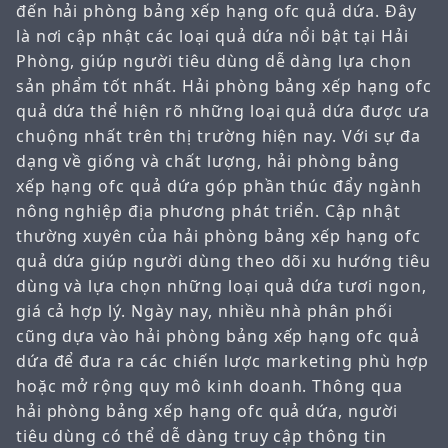
đến hải phòng bảng xếp hạng ofc quả dứa. Đây
là nơi cập nhật các loại quả dứa nổi bật tại Hải
Phòng, giúp người tiêu dùng dễ dàng lựa chọn
sản phẩm tốt nhất. Hải phòng bảng xếp hạng ofc
quả dứa thể hiện rõ những loại quả dứa được ưa
chuộng nhất trên thị trường hiện nay. Với sự đa
dạng về giống và chất lượng, hải phòng bảng
xếp hạng ofc quả dứa góp phần thúc đẩy ngành
nông nghiệp địa phương phát triển. Cập nhật
thường xuyên của hải phòng bảng xếp hạng ofc
quả dứa giúp người dùng theo dõi xu hướng tiêu
dùng và lựa chọn những loại quả dứa tươi ngon,
giá cả hợp lý. Ngày nay, nhiều nhà phân phối
cũng dựa vào hải phòng bảng xếp hạng ofc quả
dứa để đưa ra các chiến lược marketing phù hợp
hoặc mở rộng quy mô kinh doanh. Thông qua
hải phòng bảng xếp hạng ofc quả dứa, người
tiêu dùng có thể dễ dàng truy cập thông tin