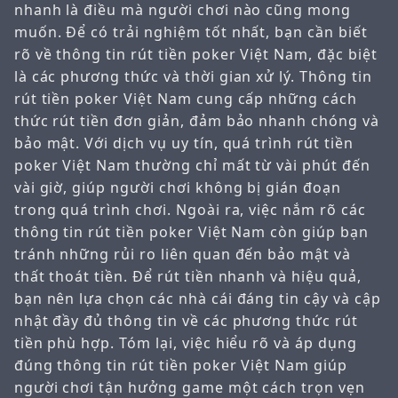
nhanh là điều mà người chơi nào cũng mong
muốn. Để có trải nghiệm tốt nhất, bạn cần biết
rõ về thông tin rút tiền poker Việt Nam, đặc biệt
là các phương thức và thời gian xử lý. Thông tin
rút tiền poker Việt Nam cung cấp những cách
thức rút tiền đơn giản, đảm bảo nhanh chóng và
bảo mật. Với dịch vụ uy tín, quá trình rút tiền
poker Việt Nam thường chỉ mất từ vài phút đến
vài giờ, giúp người chơi không bị gián đoạn
trong quá trình chơi. Ngoài ra, việc nắm rõ các
thông tin rút tiền poker Việt Nam còn giúp bạn
tránh những rủi ro liên quan đến bảo mật và
thất thoát tiền. Để rút tiền nhanh và hiệu quả,
bạn nên lựa chọn các nhà cái đáng tin cậy và cập
nhật đầy đủ thông tin về các phương thức rút
tiền phù hợp. Tóm lại, việc hiểu rõ và áp dụng
đúng thông tin rút tiền poker Việt Nam giúp
người chơi tận hưởng game một cách trọn vẹn