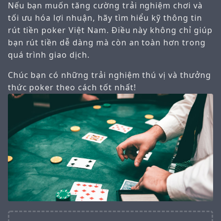
Nếu bạn muốn tăng cường trải nghiệm chơi và
tối ưu hóa lợi nhuận, hãy tìm hiểu kỹ thông tin
rút tiền poker Việt Nam. Điều này không chỉ giúp
bạn rút tiền dễ dàng mà còn an toàn hơn trong
quá trình giao dịch.
Chúc bạn có những trải nghiệm thú vị và thưởng
thức poker theo cách tốt nhất!