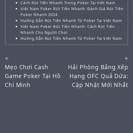
Cách Rút Tiền Nhanh Trong Poker Tại Việt Nam
Việt Nam Poker Rút Tiền Nhanh: Đánh Giá Rút Tiền
Poker Nhanh 2024
Hướng Dẫn Rút Tiền Nhanh Từ Poker Tại Việt Nam
Việt Nam Poker Rút Tiền Nhanh: Cách Rút Tiền
Nhanh Cho Người Chơi
Hướng Dẫn Rút Tiền Nhanh Từ Poker Tại Việt Nam
Mẹo Chơi Cash
Hải Phòng Bảng Xếp
Game Poker Tại Hồ
Hạng OFC Quả Dứa:
Chí Minh
Cập Nhật Mới Nhất