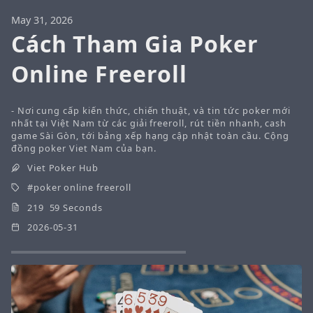
May 31, 2026
Cách Tham Gia Poker
Online Freeroll
- Nơi cung cấp kiến thức, chiến thuật, và tin tức poker mới
nhất tại Việt Nam từ các giải freeroll, rút tiền nhanh, cash
game Sài Gòn, tới bảng xếp hạng cập nhật toàn cầu. Cộng
đồng poker Viet Nam của bạn.
Viet Poker Hub
poker online freeroll
219 59 Seconds
2026-05-31