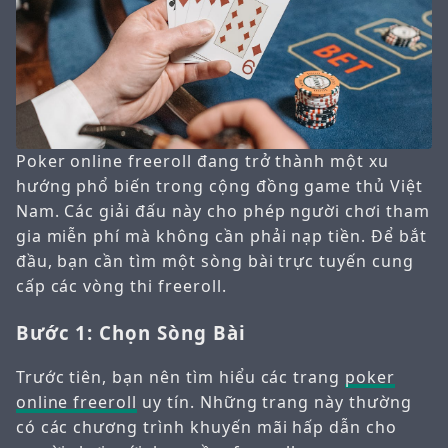
Poker online freeroll đang trở thành một xu
hướng phổ biến trong cộng đồng game thủ Việt
Nam. Các giải đấu này cho phép người chơi tham
gia miễn phí mà không cần phải nạp tiền. Để bắt
đầu, bạn cần tìm một sòng bài trực tuyến cung
cấp các vòng thi freeroll.
Bước 1: Chọn Sòng Bài
Trước tiên, bạn nên tìm hiểu các trang
poker
online freeroll
uy tín. Những trang này thường
có các chương trình khuyến mãi hấp dẫn cho