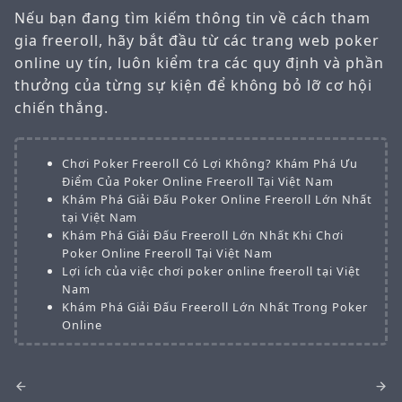
Nếu bạn đang tìm kiếm thông tin về cách tham
gia freeroll, hãy bắt đầu từ các trang web poker
online uy tín, luôn kiểm tra các quy định và phần
thưởng của từng sự kiện để không bỏ lỡ cơ hội
chiến thắng.
Chơi Poker Freeroll Có Lợi Không? Khám Phá Ưu
Điểm Của Poker Online Freeroll Tại Việt Nam
Khám Phá Giải Đấu Poker Online Freeroll Lớn Nhất
tại Việt Nam
Khám Phá Giải Đấu Freeroll Lớn Nhất Khi Chơi
Poker Online Freeroll Tại Việt Nam
Lợi ích của việc chơi poker online freeroll tại Việt
Nam
Khám Phá Giải Đấu Freeroll Lớn Nhất Trong Poker
Online