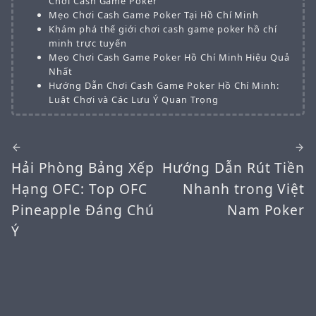
Chơi Cash Game Poker
Mẹo Chơi Cash Game Poker Tại Hồ Chí Minh
Khám phá thế giới chơi cash game poker hồ chí
minh trực tuyến
Mẹo Chơi Cash Game Poker Hồ Chí Minh Hiệu Quả
Nhất
Hướng Dẫn Chơi Cash Game Poker Hồ Chí Minh:
Luật Chơi và Các Lưu Ý Quan Trọng
Hải Phòng Bảng Xếp
Hướng Dẫn Rút Tiền
Hạng OFC: Top OFC
Nhanh trong Việt
Pineapple Đáng Chú
Nam Poker
Ý