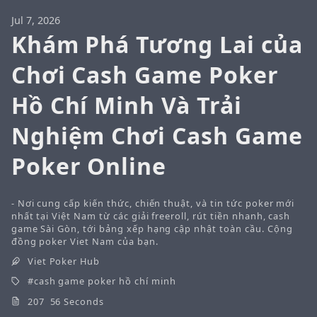
Jul 7, 2026
Khám Phá Tương Lai của
Chơi Cash Game Poker
Hồ Chí Minh Và Trải
Nghiệm Chơi Cash Game
Poker Online
- Nơi cung cấp kiến thức, chiến thuật, và tin tức poker mới
nhất tại Việt Nam từ các giải freeroll, rút tiền nhanh, cash
game Sài Gòn, tới bảng xếp hạng cập nhật toàn cầu. Cộng
đồng poker Viet Nam của bạn.
Viet Poker Hub
cash game poker hồ chí minh
207 56 Seconds