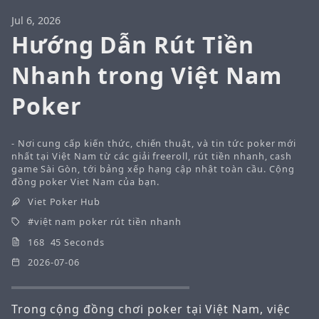
Jul 6, 2026
Hướng Dẫn Rút Tiền
Nhanh trong Việt Nam
Poker
- Nơi cung cấp kiến thức, chiến thuật, và tin tức poker mới
nhất tại Việt Nam từ các giải freeroll, rút tiền nhanh, cash
game Sài Gòn, tới bảng xếp hạng cập nhật toàn cầu. Cộng
đồng poker Viet Nam của bạn.
Viet Poker Hub
việt nam poker rút tiền nhanh
168 45 Seconds
2026-07-06
Trong cộng đồng chơi poker tại Việt Nam, việc