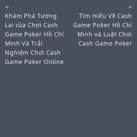
Khám Phá Tương
Tìm Hiểu Về Cash
Lai của Chơi Cash
Game Poker Hồ Chí
Game Poker Hồ Chí
Minh và Luật Chơi
Minh Và Trải
Cash Game Poker
Nghiệm Chơi Cash
Game Poker Online