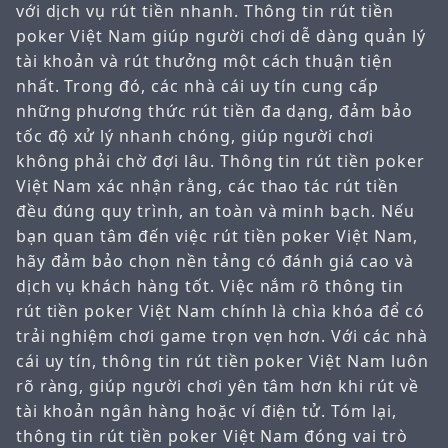
với dịch vụ rút tiền nhanh. Thông tin rút tiền
poker Việt Nam giúp người chơi dễ dàng quản lý
tài khoản và rút thưởng một cách thuận tiện
nhất. Trong đó, các nhà cái uy tín cung cấp
những phương thức rút tiền đa dạng, đảm bảo
tốc độ xử lý nhanh chóng, giúp người chơi
không phải chờ đợi lâu. Thông tin rút tiền poker
Việt Nam xác nhận rằng, các thao tác rút tiền
đều đúng quy trình, an toàn và minh bạch. Nếu
bạn quan tâm đến việc rút tiền poker Việt Nam,
hãy đảm bảo chọn nền tảng có đánh giá cao và
dịch vụ khách hàng tốt. Việc nắm rõ thông tin
rút tiền poker Việt Nam chính là chìa khóa để có
trải nghiệm chơi game trọn vẹn hơn. Với các nhà
cái uy tín, thông tin rút tiền poker Việt Nam luôn
rõ ràng, giúp người chơi yên tâm hơn khi rút về
tài khoản ngân hàng hoặc ví điện tử. Tóm lại,
thông tin rút tiền poker Việt Nam đóng vai trò