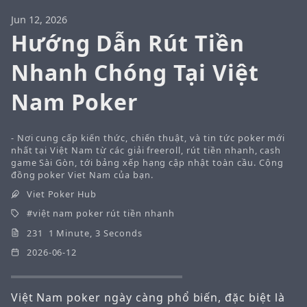
Jun 12, 2026
Hướng Dẫn Rút Tiền
Nhanh Chóng Tại Việt
Nam Poker
- Nơi cung cấp kiến thức, chiến thuật, và tin tức poker mới
nhất tại Việt Nam từ các giải freeroll, rút tiền nhanh, cash
game Sài Gòn, tới bảng xếp hạng cập nhật toàn cầu. Cộng
đồng poker Viet Nam của bạn.
Viet Poker Hub
việt nam poker rút tiền nhanh
231 1 Minute, 3 Seconds
2026-06-12
Việt Nam poker ngày càng phổ biến, đặc biệt là