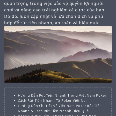
quan trọng trong việc bảo vệ quyền lợi người
chơi và nâng cao trải nghiệm cá cược của bạn.
Do đó, luôn cập nhật và lựa chọn dịch vụ phù
hợp để rút tiền nhanh, an toàn và hiệu quả.
Hướng Dẫn Rút Tiền Nhanh Trong Việt Nam Poker
Cách Rút Tiền Nhanh Từ Poker Việt Nam
Hướng Dẫn Chi Tiết về Việt Nam Poker Rút Tiền
Nhanh & Cách Rút Tiền Nhanh Hiệu Quả
Đánh Giá Rút Tiền Poker Nhanh Tại Việt Nam