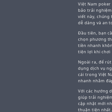
Việt Nam poker 
bảo trải nghiệm 
viết này, chúng
dễ dàng và an t
Đầu tiên, bạn c
chọn phương thứ
tiền nhanh khôn
tiện lợi khi chơ
Ngoài ra, để rút
dụng dịch vụ ng
cái trong Việt 
nhanh nhằm đáp
Với các hướng d
giúp trải nghiệ
cập nhật mới nh
thuận tiện nhất