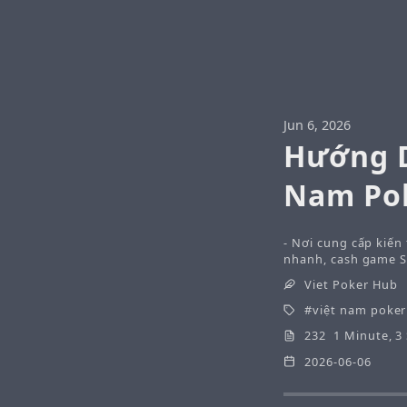
Jun 6, 2026
Hướng D
Nam Po
- Nơi cung cấp kiến 
nhanh, cash game S
Viet Poker Hub
việt nam poker
232 1 Minute, 3
2026-06-06