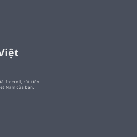
Việt
i freeroll, rút tiền
iet Nam của bạn.