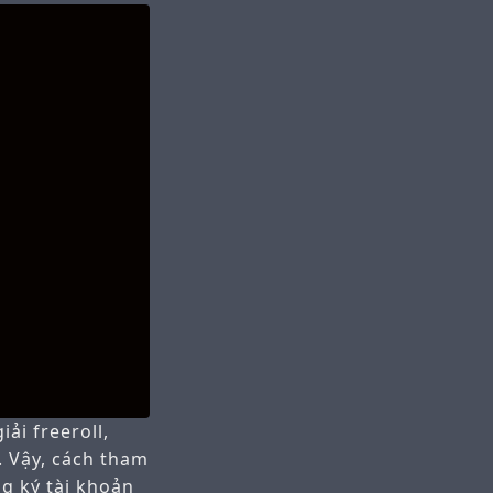
ải freeroll,
. Vậy, cách tham
ng ký tài khoản