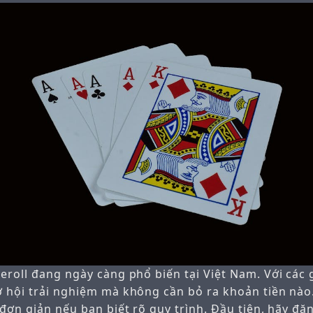
eroll đang ngày càng phổ biến tại Việt Nam. Với các gi
ơ hội trải nghiệm mà không cần bỏ ra khoản tiền nào
 đơn giản nếu bạn biết rõ quy trình. Đầu tiên, hãy đă