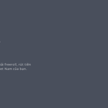
e
i freeroll, rút tiền
iet Nam của bạn.