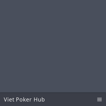
Viet Poker Hub