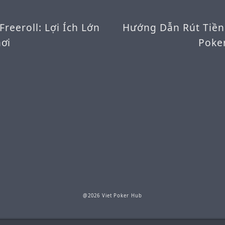
Freeroll: Lợi Ích Lớn
Hướng Dẫn Rút Tiề
ơi
Poker
@2026 Viet Poker Hub