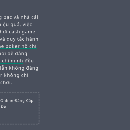
g bạc và nhà cái
iệu quả, việc
chơi cash game
 và quy tắc hành
e poker hồ chí
chơi dễ dàng
 chí minh
đều
 lẫn không đáng
er không chỉ
chơi.
 Online Đẳng Cấp
 Đa