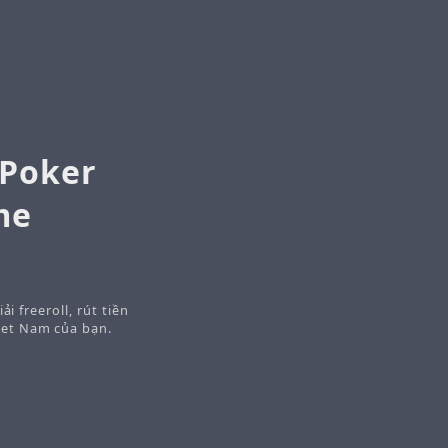
 Poker
me
i freeroll, rút tiền
iet Nam của bạn.