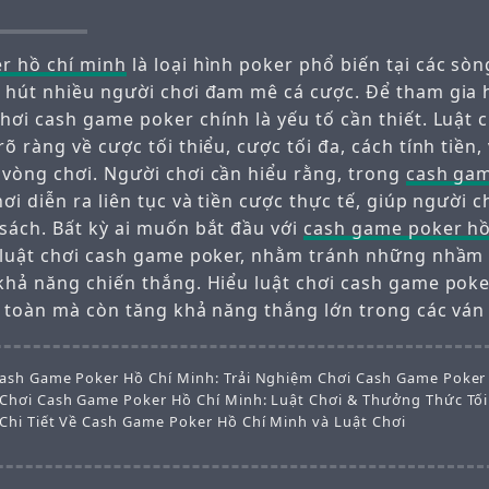
r hồ chí minh
là loại hình poker phổ biến tại các sòn
 hút nhiều người chơi đam mê cá cược. Để tham gia h
hơi cash game poker chính là yếu tố cần thiết. Luật 
õ ràng về cược tối thiểu, cược tối đa, cách tính tiền,
vòng chơi. Người chơi cần hiểu rằng, trong
cash gam
hơi diễn ra liên tục và tiền cược thực tế, giúp người 
sách. Bất kỳ ai muốn bắt đầu với
cash game poker hồ
ỹ luật chơi cash game poker, nhằm tránh những nhầm
khả năng chiến thắng. Hiểu luật chơi cash game pok
n toàn mà còn tăng khả năng thắng lớn trong các ván 
sh Game Poker Hồ Chí Minh: Trải Nghiệm Chơi Cash Game Poker
hơi Cash Game Poker Hồ Chí Minh: Luật Chơi & Thưởng Thức Tối
hi Tiết Về Cash Game Poker Hồ Chí Minh và Luật Chơi