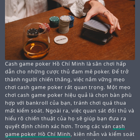
Cash game poker Hồ Chí Minh là sân chơi hấp
dẫn cho những cược thủ đam mê poker. Để trở
thành người chiến thắng, việc nắm vững mẹo
chơi cash game poker rất quan trọng. Một mẹo
chơi cash game poker hiệu quả là chọn bàn phù
hợp với bankroll của bạn, tránh chơi quá thua
mất kiểm soát. Ngoài ra, việc quan sát đối thủ và
hiểu rõ chiến thuật của họ sẽ giúp bạn đưa ra
quyết định chính xác hơn. Trong các ván
cash
game poker Hồ Chí Minh
, kiên nhẫn và kiểm soát